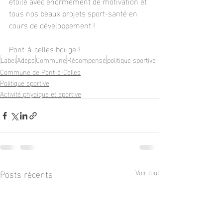
étoile avec énormément de motivation et 
tous nos beaux projets sport-santé en 
cours de développement ! 
Pont-à-celles bouge ! 
Label
Adeps
Commune
Récompense
politique sportive
Commune de Pont-à-Celles
Politique sportive
Activité physique et sportive
Posts récents
Voir tout