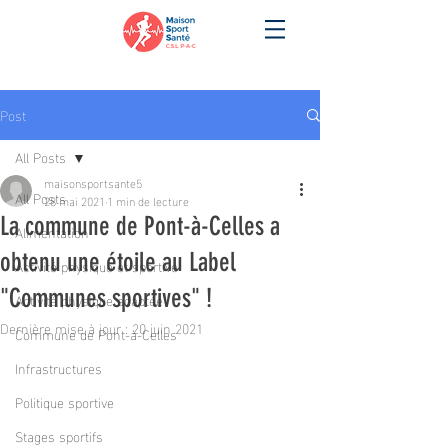
Post
All Posts
maisonsportsante5
All Posts
28 mai 2021
1 min de lecture
La commune de Pont-à-Celles a
Alimentation
obtenu une étoile au Label
Activité physique et sportive
"Communes sportives" !
Activité physique adaptée
Dernière mise à jour :
20 juin 2021
Commune de Pont-à-Celles
Infrastructures
Politique sportive
Stages sportifs