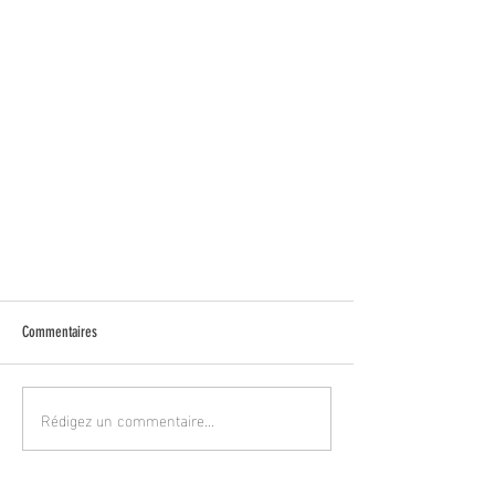
Commentaires
Rédigez un commentaire...
Connaissez-vous l'application "Totemus " ?