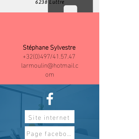
6238 Luttre
Stéphane Sylvestre
+32(0)497/41.57.47
larmoulin@hotmail.c
om
Site internet
Page facebook