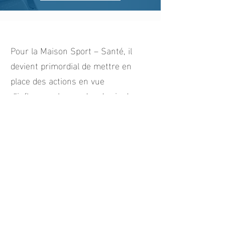
Pour la Maison Sport – Santé, il
devient primordial de mettre en
place des actions en vue
d’influencer les modes de vie dans
un sens favorable à la santé, à la
pratique d’activité physique et de
promouvoir une alimentation saine
dans une visée globale de santé
publique.
Vous souhaitez recevoir notre