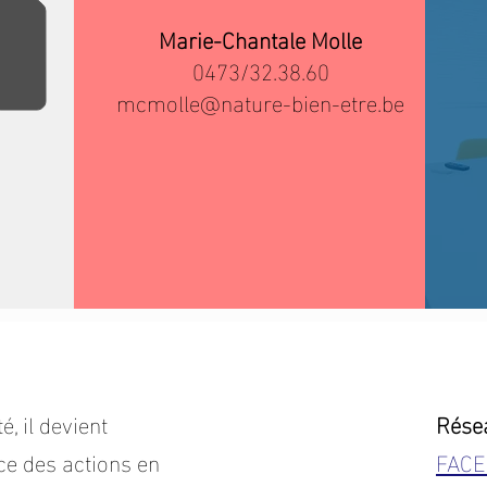
Marie-Chantale Molle
0473/32.38.60
mcmolle@nature-bien-etre.be
, il devient
Rése
ce des actions en
FAC