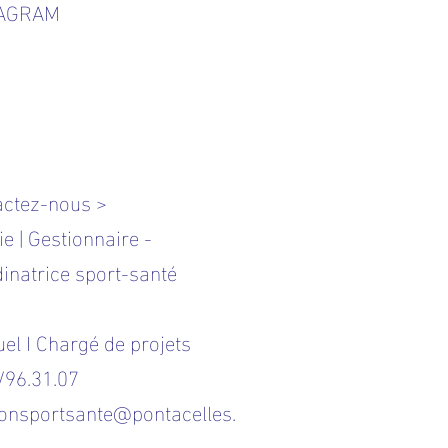
TAGRAM
actez-nous >
ie | Gestionnaire -
inatrice sport-santé
l I Chargé de projets
/96.31.07
onsportsante@pontacelles.