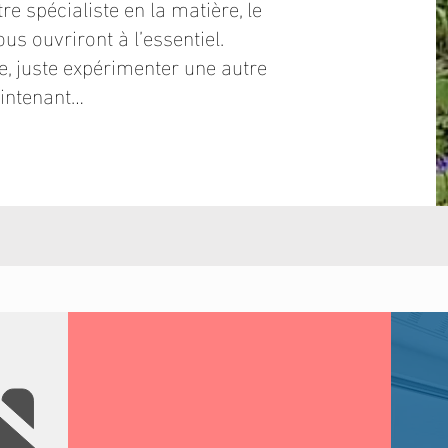
tre spécialiste en la matière, le
us ouvriront à l’essentiel.
re, juste expérimenter une autre
maintenant…