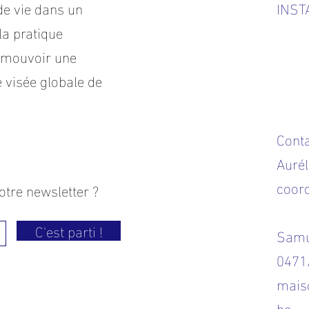
de vie dans un
INS
la pratique
romouvoir une
 visée globale de
Cont
Aurél
coord
otre newsletter ?
C'est parti !
Samue
0471
mais
be