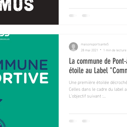
maisonsportsante5
28 mai 2021
1 min de lecture
La commune de Pont-à
étoile au Label "Com
Une première étoilée décroch
Celles dans le cadre du label adeps des communes sportives.
L'objectif suivant :...