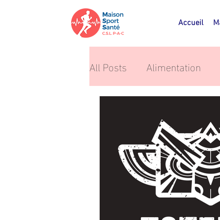
Accueil
M
All Posts
Alimentation
Commune de Pont-à-Cell
Bien-être
Hygiène de 