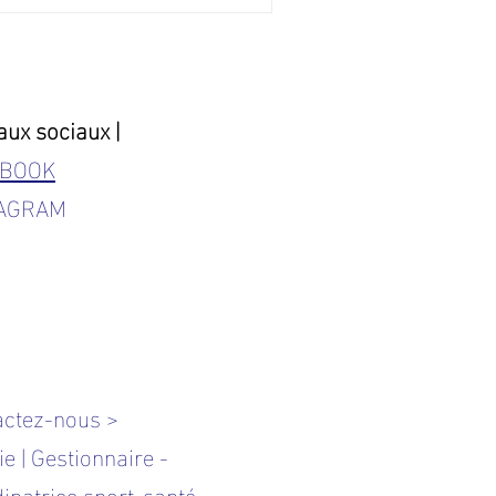
aux sociaux |
EBOOK
TAGRAM
actez-nous >
ie | Gestionnaire -
inatrice sport-santé