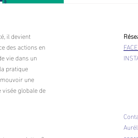
, il devient
Rése
ce des actions en
FAC
de vie dans un
INS
la pratique
romouvoir une
 visée globale de
Cont
Aurél
coord