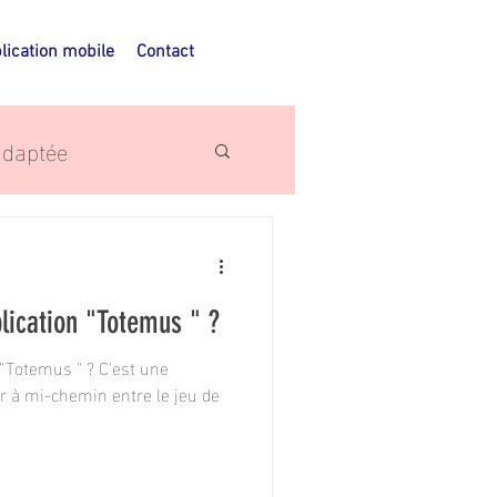
lication mobile
Contact
adaptée
ges sportifs
lication "Totemus " ?
us " ? C'est une
r à mi-chemin entre le jeu de